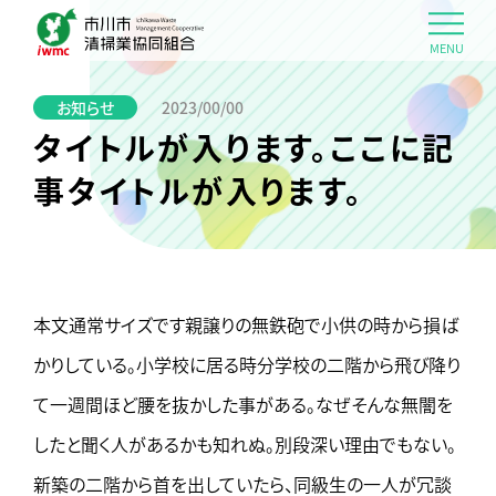
MENU
お知らせ
2023/00/00
タイトルが入ります。ここに記
事タイトルが入ります。
本文通常サイズです親譲りの無鉄砲で小供の時から損ば
かりしている。小学校に居る時分学校の二階から飛び降り
て一週間ほど腰を抜かした事がある。なぜそんな無闇を
したと聞く人があるかも知れぬ。別段深い理由でもない。
新築の二階から首を出していたら、同級生の一人が冗談