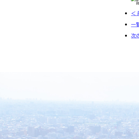
＜
一
次