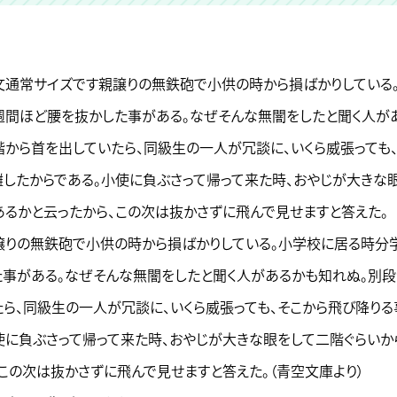
文通常サイズです親譲りの無鉄砲で小供の時から損ばかりしている
週間ほど腰を抜かした事がある。なぜそんな無闇をしたと聞く人が
階から首を出していたら、同級生の一人が冗談に、いくら威張っても
囃したからである。小使に負ぶさって帰って来た時、おやじが大きな
あるかと云ったから、この次は抜かさずに飛んで見せますと答えた。
譲りの無鉄砲で小供の時から損ばかりしている。小学校に居る時分
た事がある。なぜそんな無闇をしたと聞く人があるかも知れぬ。別
たら、同級生の一人が冗談に、いくら威張っても、そこから飛び降りる
使に負ぶさって帰って来た時、おやじが大きな眼をして二階ぐらい
、この次は抜かさずに飛んで見せますと答えた。（青空文庫より）