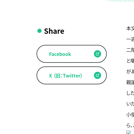
本
Share
一
二
Facebook
と
が
X （旧：Twitter）
親
し
い
小
ら