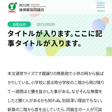
MENU
お知らせ
2023/00/00
タイトルが入ります。ここに記
事タイトルが入ります。
本文通常サイズです親譲りの無鉄砲で小供の時から損ば
かりしている。小学校に居る時分学校の二階から飛び降り
て一週間ほど腰を抜かした事がある。なぜそんな無闇を
したと聞く人があるかも知れぬ。別段深い理由でもない。
新築の二階から首を出していたら、同級生の一人が冗談